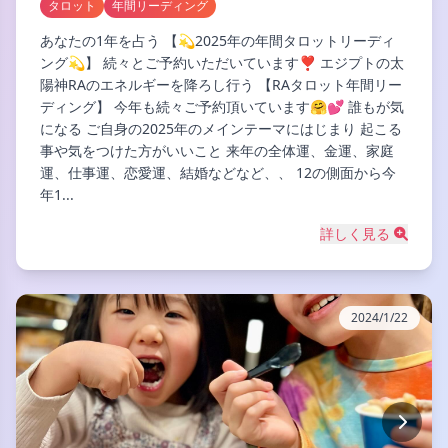
タロット
年間リーディング
あなたの1年を占う 【💫2025年の年間タロットリーディ
ング💫】 続々とご予約いただいています❣ エジプトの太
陽神RAのエネルギーを降ろし行う 【RAタロット年間リー
ディング】 今年も続々ご予約頂いています🤗💕 誰もが気
になる ご自身の2025年のメインテーマにはじまり 起こる
事や気をつけた方がいいこと 来年の全体運、金運、家庭
運、仕事運、恋愛運、結婚などなど、、 12の側面から今
年1...
詳しく見る
2024/1/22