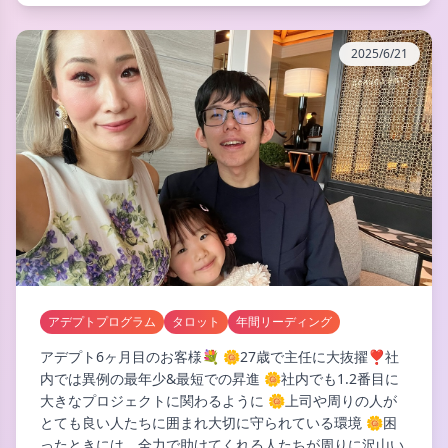
2025/6/21
アデプトプログラム
タロット
年間リーディング
アデプト6ヶ月目のお客様💐 🌼27歳で主任に大抜擢❣️社
内では異例の最年少&最短での昇進 🌼社内でも1.2番目に
大きなプロジェクトに関わるように 🌼上司や周りの人が
とても良い人たちに囲まれ大切に守られている環境 🌼困
ったときには、全力で助けてくれる人たちが周りに沢山い