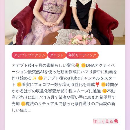
アデプトプログラム
タロット
年間リーディング
アデプト後4ヶ月の素晴らしい変化💐 🌼DNAアクティベ
ーション後突然AIを使った動画作成にハマり夢中に動画を
作り始める✨ 🌼アデプト後YouTubeチャンネルをスター
ト 🌼着実にフォロワー数が増え収益化を達成❣️ 🌼時間が
かかるはずの収益化審査が驚く程スムーズに通過 🌼不動
産が売りに出して1ヵ月で業者や買い手に恵まれ希望額で
売却 🌼魔法のリチュアルで願った条件通りのご両親の新
しい住ま...
詳しく見る